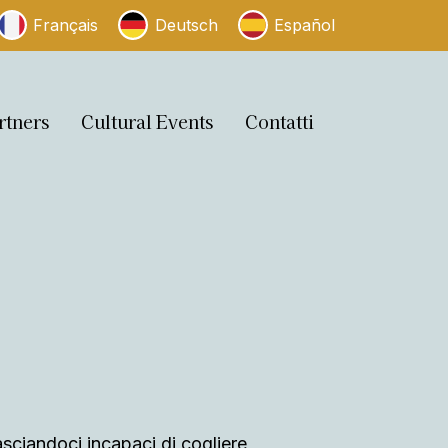
Français
Deutsch
Español
rtners
Cultural Events
Contatti
lasciandoci incapaci di cogliere