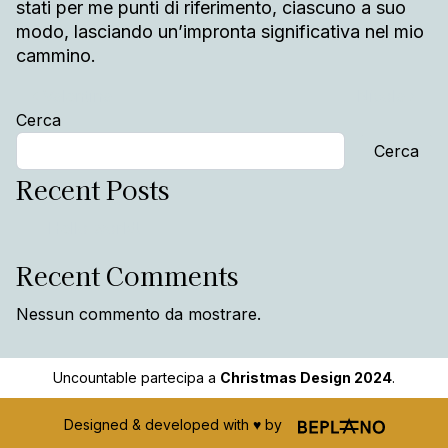
stati per me punti di riferimento, ciascuno a suo
modo, lasciando un’impronta significativa nel mio
cammino.
Post navigation
Valentina
Nicola
Cerca
Cerca
Recent Posts
Hello world!
Recent Comments
Nessun commento da mostrare.
Uncountable partecipa a
Christmas Design 2024
.
Designed & developed with ♥️ by