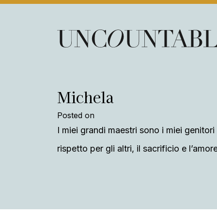
Skip to content
Main Navigation
Michela
Posted on
05/01/2025
I miei grandi maestri sono i miei genitor
rispetto per gli altri, il sacrificio e l’am
Post navigation
Paolo