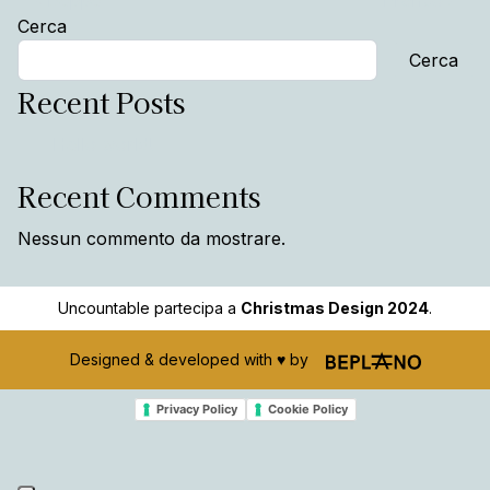
Post navigation
Beppe
Franco
Cerca
Cerca
Recent Posts
Hello world!
Recent Comments
Nessun commento da mostrare.
Uncountable partecipa a
Christmas Design 2024
.
Designed & developed with ♥️ by
Privacy Policy
Cookie Policy