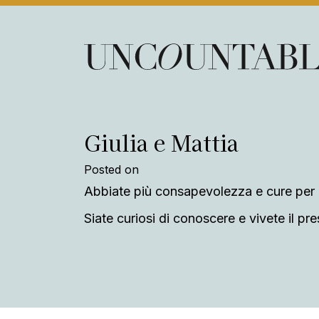
Skip to content
Main Navigation
Giulia e Mattia
Posted on
22/12/2024
Abbiate più consapevolezza e cure per c
Siate curiosi di conoscere e vivete il pr
Post navigation
Nadia